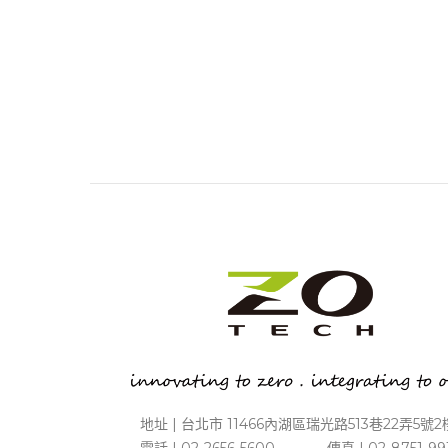
地址 | 台北市 11466內湖區瑞光路513巷22弄5號2