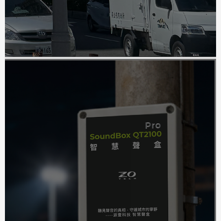
安裝於生產線或關鍵設備旁,即時監測機械運轉聲
音。當 AI 模型偵測到異常聲紋時,立即發送告警通知
維護人員,實現預兆維護策略。相較於傳統振動感測
器,聲音監測能夠更早期發現潛在故障徵兆,降低設備
停機風險與維修成本。系統可整合既有的 SCADA
或 MES 系統,提供完整的設備健康監測方案。