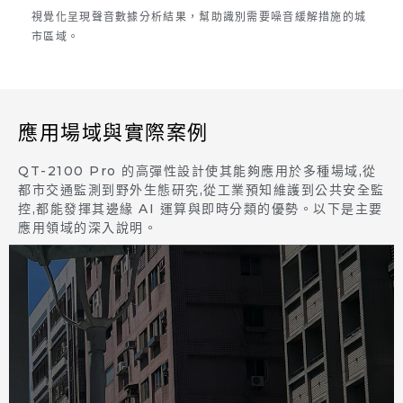
視覺化呈現聲音數據分析結果，幫助識別需要噪音緩解措施的城
市區域。
應用場域與實際案例
QT-2100 Pro 的高彈性設計使其能夠應用於多種場域,從
都市交通監測到野外生態研究,從工業預知維護到公共安全監
控,都能發揮其邊緣 AI 運算與即時分類的優勢。以下是主要
應用領域的深入說明。
部署於路口或重要路段，可自動識別車流噪音、違規
鳴笛事件並進行統計分析。同時，亦能應用於工地，
進行施工聲音辨識與分貝監測，並在超標時自動發送
告警與錄音存證，有效監控施工時段合規性。系統可
結合 GIS 平台產生噪音熱點圖，協助城市規劃單位