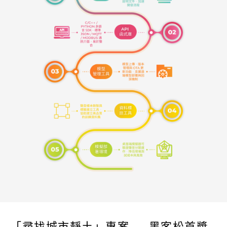
「尋找城市靜土」專案 — 黑客松首獎