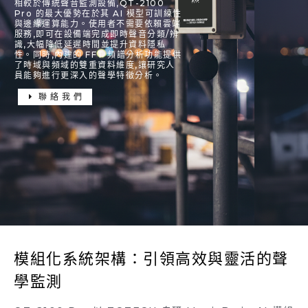
相較於傳統聲音監測設備,QT-2100
Pro 的最大優勢在於其 AI 模型可訓練性
與邊緣運算能力。使用者不需要依賴雲端
服務,即可在設備端完成即時聲音分類/辨
識,大幅降低延遲時間並提升資料隱私
性。同時,內建的 FFT 頻譜分析功能提供
了時域與頻域的雙重資料維度,讓研究人
員能夠進行更深入的聲學特徵分析。
聯絡我們
模組化系統架構：引領高效與靈活的聲
學監測