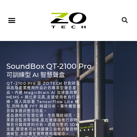
SoundBox QT-2100 Pro
可訓練型 AI 智慧聲盒
QT-2100 Pro 是 ZOTECH 針對研究
與高階產業應用所設計的專業型聲音產
品。內建 MagicBrain AI 加速器與雙
MEMS + 類比麥克風,支援使用者自行訓
練、匯入與部署 TensorFlow Lite 模
型,同時具備 FFT 頻譜分析、事件觸發錄
音與多通訊整合功能。
產品適用於智慧交通、生態聲紋研究、工
業異音監測等領域,能在邊緣端進行即時
聲音分類與資料分析。透過完整的 SDK
支援,開發者可以快速建立自有的聲音辨
識模型,並部署至實際應用場域中。