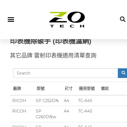
印表機除碳手
(印表機濾網)
其它品牌 雷射印表機適用清單查詢
廠牌
型號
尺寸
適用型號
備註
RICOH
SP C252DN
A4
TC-A4S
RICOH
SP
A4
TC-A4S
C260DNw