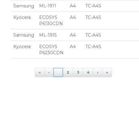
Samsung
ML-1911
A4
TC-A4S
Kyocera
ECOSYS
A4
TC-A4S
P6130CDN
Samsung
ML-1915
A4
TC-A4S
Kyocera
ECOSYS
A4
TC-A4S
P6230CDN
«
‹
1
2
3
4
›
»