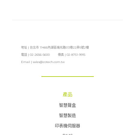
地址 | 台北市 11466內湖區瑞光路513巷22弄5號2樓
電話 | 02-2656-5600 傳真 | 02-8751-9915
Email |
sales@zotech.com.tw
產品
智慧聲盒
智慧製造
印表機伺服器