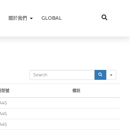
關於我們
GLOBAL
S
e
a
r
用型號
備註
c
h
A4S
A4S
A4S