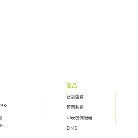
產品
智慧聲盒
智慧製造
印表機伺服器
樓
15
DMS