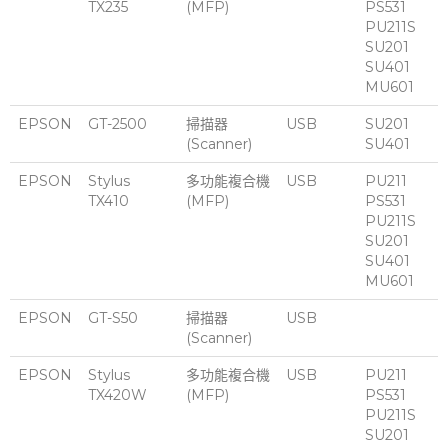
TX235
(MFP)
PS531
PU211S
SU201
SU401
MU601
EPSON
GT-2500
掃描器
USB
SU201
(Scanner)
SU401
EPSON
Stylus
多功能複合機
USB
PU211
TX410
(MFP)
PS531
PU211S
SU201
SU401
MU601
EPSON
GT-S50
掃描器
USB
(Scanner)
EPSON
Stylus
多功能複合機
USB
PU211
TX420W
(MFP)
PS531
PU211S
SU201