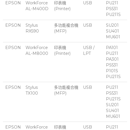
EPSON
WorkForce
印表機
USB
PU211
AL-M400D
(Printer)
PS531
PU211S
EPSON
Stylus
多功能複合機
USB
SU201
RX590
(MFP)
SU401
MU601
EPSON
WorkForce
印表機
USB /
PA101
AL-M8000
(Printer)
LPT
PU211
PA301
PS531
P101S
PU211S
EPSON
Stylus
多功能複合機
USB
PU211
TX100
(MFP)
PS531
PU211S
SU201
SU401
MU601
EPSON
WorkForce
印表機
USB
PU211