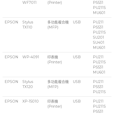
WF7011
(Printer)
PS531
PU211S
MU601
EPSON
Stylus
多功能複合機
USB
PU211
TX110
(MFP)
PS531
PU211S
SU201
SU401
MU601
EPSON
WP-4091
印表機
USB
PU211
(Printer)
PU211S
PS531
MU601
EPSON
Stylus
多功能複合機
USB
PU211
TX120
(MFP)
PS531
PU211S
EPSON
XP-15010
印表機
USB
PU211
(Printer)
PU211S
PS531