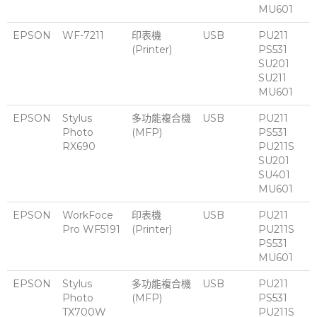
MU601
EPSON
WF-7211
印表機
USB
PU211
(Printer)
PS531
SU201
SU211
MU601
EPSON
Stylus
多功能複合機
USB
PU211
Photo
(MFP)
PS531
RX690
PU211S
SU201
SU401
MU601
EPSON
WorkFoce
印表機
USB
PU211
Pro WF5191
(Printer)
PU211S
PS531
MU601
EPSON
Stylus
多功能複合機
USB
PU211
Photo
(MFP)
PS531
TX700W
PU211S