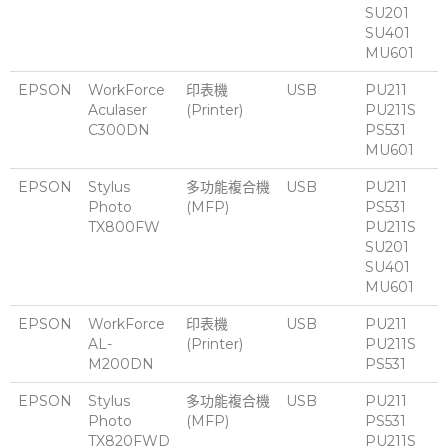
SU201
SU401
MU601
EPSON
WorkForce
印表機
USB
PU211
Aculaser
(Printer)
PU211S
C300DN
PS531
MU601
EPSON
Stylus
多功能複合機
USB
PU211
Photo
(MFP)
PS531
TX800FW
PU211S
SU201
SU401
MU601
EPSON
WorkForce
印表機
USB
PU211
AL-
(Printer)
PU211S
M200DN
PS531
EPSON
Stylus
多功能複合機
USB
PU211
Photo
(MFP)
PS531
TX820FWD
PU211S