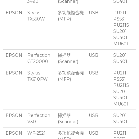
3490
(Scanner)
SU401
EPSON
Stylus
多功能複合機
USB
PU211
TX550W
(MFP)
PS531
PU211S
SU201
SU401
MU601
EPSON
Perfection
掃描器
USB
SU201
GT20000
(Scanner)
SU401
EPSON
Stylus
多功能複合機
USB
PU211
TX610FW
(MFP)
PS531
PU211S
SU201
SU401
MU601
EPSON
Perfection
掃描器
USB
SU201
V30
(Scanner)
SU401
EPSON
WF-2521
多功能複合機
USB
PU211