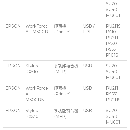
SU201
SU401
MU601
EPSON
WorkForce
印表機
USB /
PU211S
AL-M300D
(Printer)
LPT
PA101
PU211
PA301
PS531
P101S
EPSON
Stylus
多功能複合機
USB
SU201
RX510
(MFP)
SU401
MU601
EPSON
WorkForce
印表機
USB
PU211
AL-
(Printer)
PS531
M300DN
PU211S
EPSON
Stylus
多功能複合機
USB
SU201
RX530
(MFP)
SU401
MU601