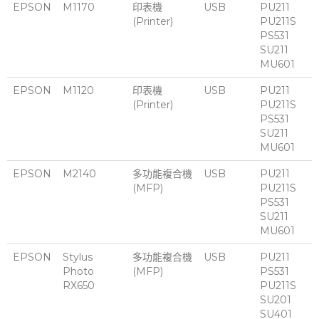
EPSON
M1170
印表機
USB
PU211
(Printer)
PU211S
PS531
SU211
MU601
EPSON
M1120
印表機
USB
PU211
(Printer)
PU211S
PS531
SU211
MU601
EPSON
M2140
多功能複合機
USB
PU211
(MFP)
PU211S
PS531
SU211
MU601
EPSON
Stylus
多功能複合機
USB
PU211
Photo
(MFP)
PS531
RX650
PU211S
SU201
SU401