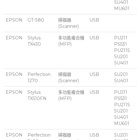
SU401
MU601
EPSON
GT-S80
掃描器
USB
(Scanner)
EPSON
Stylus
多功能複合機
USB
PU211
TX430
(MFP)
PS531
PU211S
SU201
SU401
EPSON
Perfection
掃描器
USB
SU201
1270
(Scanner)
SU401
EPSON
Stylus
多功能複合機
USB
PU211
TX510FN
(MFP)
PS531
PU211S
SU201
SU401
MU601
EPSON
Perfection
掃描器
USB
SU201