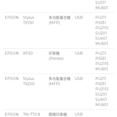
SU211
MU601
EPSON
Stylus
多功能複合機
USB
PU211
TX130
(MFP)
PS531
PU211S
SU201
SU401
MU601
EPSON
XP30
印表機
USB
PU211
(Printer)
PS531
PU211S
MU601
EPSON
Stylus
多功能複合機
USB
PU211
TX200
(MFP)
PS531
PU211S
SU201
SU401
MU601
EPSON
TM-T70Ⅱ
條碼印表機
USB