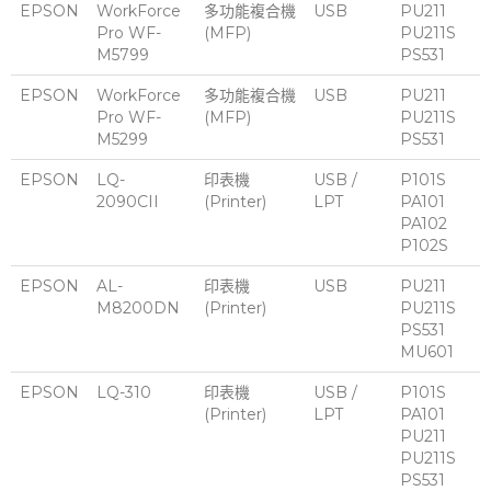
EPSON
WorkForce
多功能複合機
USB
PU211
Pro WF-
(MFP)
PU211S
M5799
PS531
EPSON
WorkForce
多功能複合機
USB
PU211
Pro WF-
(MFP)
PU211S
M5299
PS531
EPSON
LQ-
印表機
USB /
P101S
2090CII
(Printer)
LPT
PA101
PA102
P102S
EPSON
AL-
印表機
USB
PU211
M8200DN
(Printer)
PU211S
PS531
MU601
EPSON
LQ-310
印表機
USB /
P101S
(Printer)
LPT
PA101
PU211
PU211S
PS531