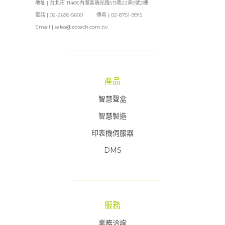
地址 | 台北市 11466內湖區瑞光路513巷22弄5號2樓
電話 | 02-2656-5600 傳真 | 02-8751-9915
Email |
sales@zotech.com.tw
產品
智慧聲盒
智慧製造
印表機伺服器
DMS
服務
業務洽詢