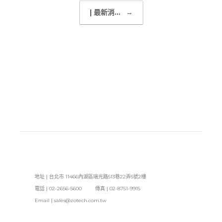
| 最新消...
→
地址 | 台北市 11466內湖區瑞光路513巷22弄5號2樓
電話 | 02-2656-5600 傳真 | 02-8751-9915
Email |
sales@zotech.com.tw