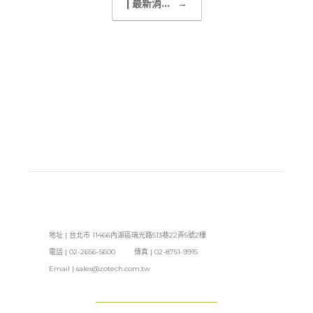
| 最新消...
→
地址 | 台北市 11466內湖區瑞光路513巷22弄5號2樓
電話 | 02-2656-5600 傳真 | 02-8751-9915
Email |
sales@zotech.com.tw