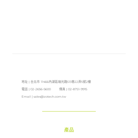
地址 | 台北市 11466內湖區瑞光路513巷22弄5號2樓
電話 | 02-2656-5600 傳真 | 02-8751-9915
Email |
sales@zotech.com.tw
產品