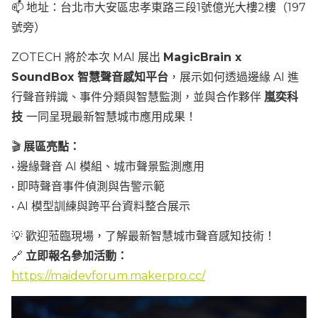
📫 地址：台北市大安區忠孝東路三段1號億光大樓2樓（197
號旁）
ZOTECH 將於本次 MAI 展出
MagicBrain x
SoundBox
智慧聲音感知平台
，展示如何透過邊緣 AI 進
行聲音辨識、事件分類與智慧監測，並與合作夥伴
嵐奕科
技
一同呈現最新智慧城市應用成果！
🎬
展區亮點：
• 邊緣聲音 AI 模組、城市聲景監測應用
• 即時聲音事件偵測與告警示範
• AI 模型訓練與跨平台資料整合展示
💡 歡迎蒞臨現場，了解最新智慧城市聲音感知技術！
🔗
立即報名參加活動：
https://maidevforum.makerpro.cc/