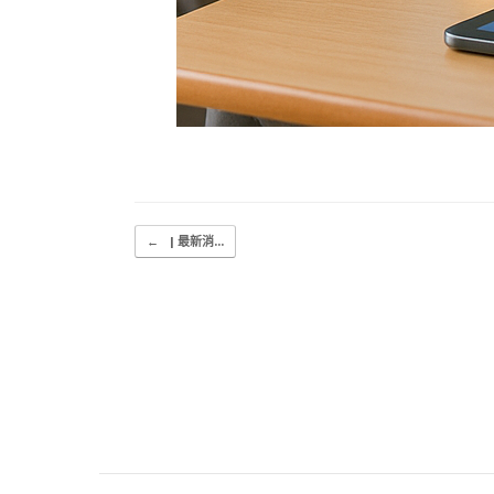
Post navigation
←
| 最新消...