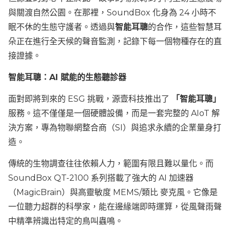
與關渡自然公園。在那裡，SoundBox 化身為 24 小時不
眠不休的生態守護者。透過與
智能耳聰
的合作，這些智慧耳
朵正在進行全天候的聲音監測，記錄下每一個物種存在的直
接證據。
智能耳聰：AI 賦能的生態聽診器
面對即將到來的 ESG 挑戰，源壹科技推出了
「智能耳聰」
服務。這不僅僅是一個硬體設備，而是一套完整的 AIoT 解
決方案，專為物聯網整合商（SI）與追求永續的企業量身打
造。
傳統的生物調查往往依賴人力，範圍有限且難以量化。而
SoundBox QT-2100 系列搭載了強大的 AI 加速器
（MagicBrain）與高靈敏度 MEMS/類比 麥克風。它像是
一位聽力超群的科學家，能在邊緣端即時運算，從風聲雨聲
中精準辨識出特定的鳥叫蟲鳴。