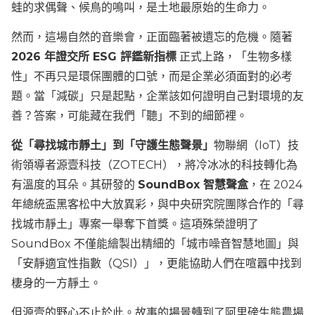
蛙的求偶聲、候鳥的鳴叫，是土地最原始的生命力。
然而，這場自然的音樂會，正面臨著被遺忘的危機。隨著
2026 年證交所 ESG 評鑑新指標
正式上路，「生物多樣
性」不再只是環保團體的口號，而是企業必須面對的必考
題。當「減碳」只是起點，企業該如何證明自己對環境的友
善？答案，可能藏在我們「聽」不到的細節裡。
從「尋找城市靜土」到「守護生態聲景」
物聯網（IoT）技
術領導者源壹科技（ZOTECH），將冷冰冰的科技轉化為
有溫度的耳朵。其研發的
SoundBox 智慧聲盒
，在 2024
年總統盃黑客松中大放異彩，與中央研究院團隊合作的「尋
找城市靜土」專案一舉奪下首獎。這項殊榮證明了
SoundBox 不僅能繪製出精細的「城市噪音智慧地圖」與
「安靜適宜性指數（QSI）」，更能協助人們在喧囂中找到
棲身的一方靜土。
但源壹的野心不止於此。故事的場景轉到了阿里磅生態農場