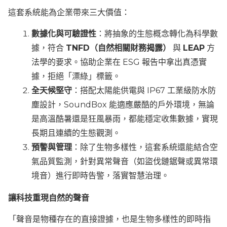
這套系統能為企業帶來三大價值：
數據化與可驗證性
：將抽象的生態概念轉化為科學數
據，符合
TNFD（自然相關財務揭露）
與
LEAP
方
法學的要求。協助企業在 ESG 報告中拿出真憑實
據，拒絕「漂綠」標籤。
全天候堅守
：搭配太陽能供電與 IP67 工業級防水防
塵設計，SoundBox 能適應嚴酷的戶外環境，無論
是高溫酷暑還是狂風暴雨，都能穩定收集數據，實現
長期且連續的生態觀測。
預警與管理
：除了生物多樣性，這套系統還能結合空
氣品質監測，針對異常聲音（如盜伐鏈鋸聲或異常環
境音）進行即時告警，落實智慧治理。
讓科技重現自然的聲音
「聲音是物種存在的直接證據，也是生物多樣性的即時指