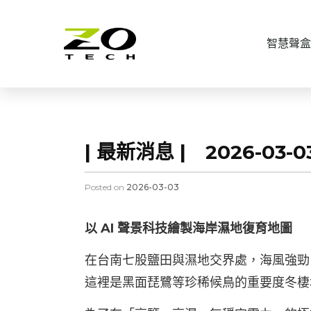
智慧聲盒
| 最新消息 | 2026-
Posted on
2026-03-03
以 AI 聲景科技繪製海岸濕地復育地圖
在台南七股鹽田與濕地交界處，海風強勁
這裡是黑面琵鷺等珍稀候鳥的重要度冬棲