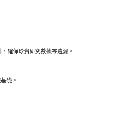
件資料，確保珍貴研究數據零遺漏。
鍵基礎。