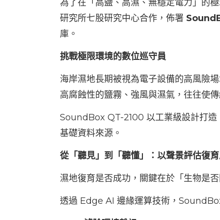
為了在「高鹽、高濕、無穩定電力」的極
研究所七股研究中心合作，佈署
SoundB
庫。
挑戰極限環境的數位巡守員
海岸濕地長期被視為電子設備的高風險場
高腐蝕性的鹽霧、強風與濕氣，往往使傳
SoundBox QT-2100 以工業
基礎資料來源。
從「聽見」到「聽懂」：以聲景評估復育
濕地復育是否成功，關鍵在於「生物是否
透過 Edge AI 邊緣運算技術，Soun