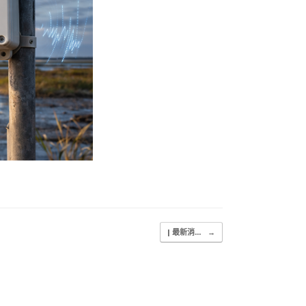
| 最新消...
→