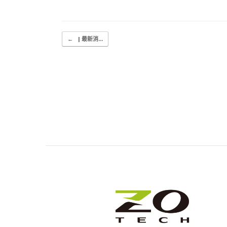
Post navigation
←
| 最新消...