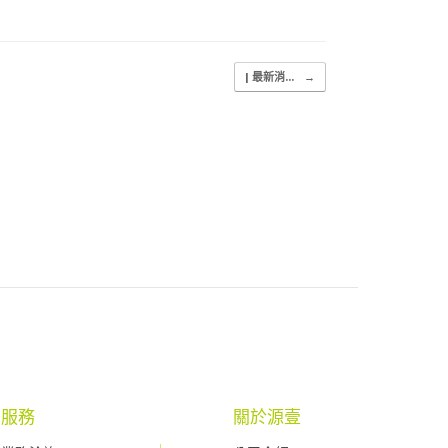
| 最新消...
→
服務
關於源壹