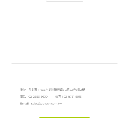
地址 | 台北市 11466內湖區瑞光路513巷22弄5號2樓
電話 | 02-2656-5600 傳真 | 02-8751-9915
Email |
sales@zotech.com.tw