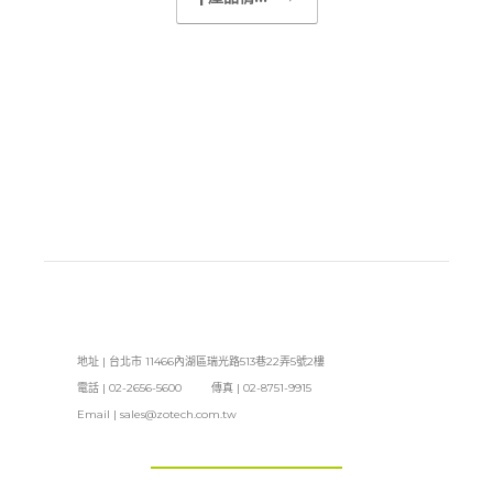
地址 | 台北市 11466內湖區瑞光路513巷22弄5號2樓
電話 | 02-2656-5600 傳真 | 02-8751-9915
Email |
sales@zotech.com.tw