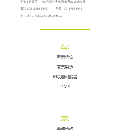
地址 | 台北市 11466內湖區瑞光路513巷22弄5號2樓
電話 | 02-2656-5600 傳真 | 02-8751-9915
Email |
sales@zotech.com.tw
產品
智慧聲盒
智慧製造
印表機伺服器
DMS
服務
業務洽詢