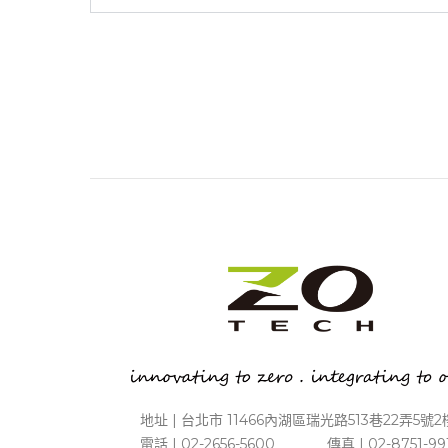
地址 | 台北市 11466內湖區瑞光路513巷22弄5號2
電話 | 02-2656-5600 傳真 | 02-8751-99