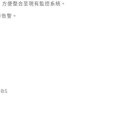
料，方便整合至現有監控系統。
時告警。
485