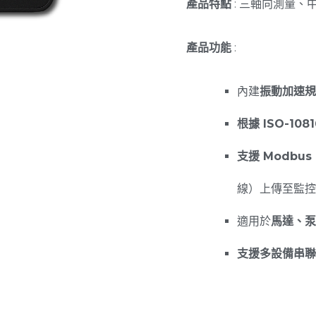
產品特點
: 三軸向測量、
產品功能
:
內建
振動加速規
根據 ISO-1
支援 Modbus
線）上傳至監控
適用於
馬達、泵
支援多設備串聯