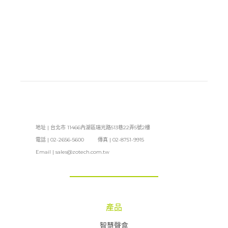
地址 | 台北市 11466內湖區瑞光路513巷22弄5號2樓
電話 | 02-2656-5600 傳真 | 02-8751-9915
Email |
sales@zotech.com.tw
產品
智慧聲盒