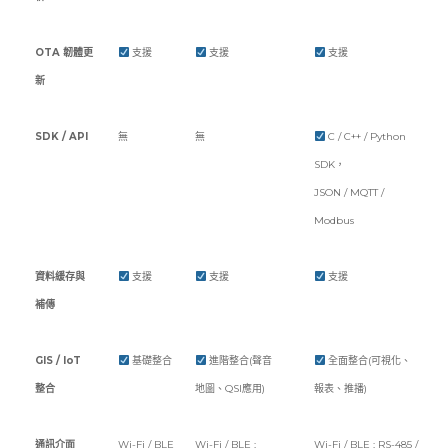
OTA 韌體更
支援
支援
支援
新
SDK / API
無
無
C / C++ / Python
SDK，
JSON / MQTT /
Modbus
資料緩存與
支援
支援
支援
補傳
GIS / IoT
基礎整合
進階整合(聲音
全面整合(可視化、
整合
地圖、QSI應用)
報表、推播)
通訊介面
Wi-Fi / BLE
Wi-Fi / BLE ;
Wi-Fi / BLE ; RS-485 /