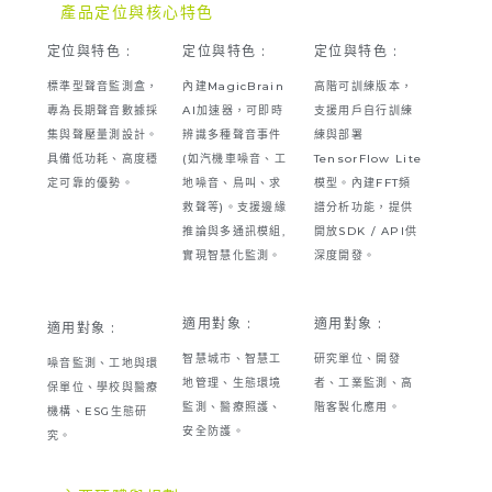
產品定位與核心特色
定位與特色 :
定位與特色 :
定位與特色 :
標準型聲音監測盒，
內建MagicBrain
高階可訓練版本，
專為長期聲音數據採
AI加速器，可即時
支援用戶自行訓練
集與聲壓量測設計。
辨識多種聲音事件
練與部署
具備低功耗、高度穩
(如汽機車噪音、工
TensorFlow Lite
定可靠的優勢。
地噪音、鳥叫、求
模型。內建FFT頻
救聲等)。支援邊緣
譜分析功能，提供
推論與多通訊模組,
開放SDK / API供
實現智慧化監測。
深度開發。
適用對象 :
適用對象 :
適用對象 :
智慧城市、智慧工
研究單位、開發
噪音監測、工地與環
地管理、生態環境
者、工業監測、高
保單位、學校與醫療
監測、醫療照護、
階客製化應用。
機構、ESG生態研
安全防護。
究。