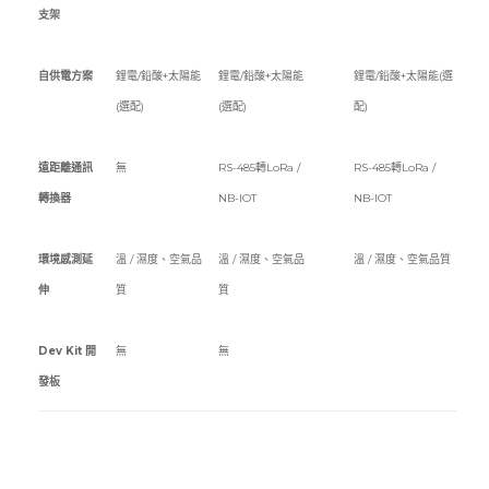
支架
自供電方案
鋰電/鉛酸+太陽能
鋰電/鉛酸+太陽能
鋰電/鉛酸+太陽能(選
(選配)
(選配)
配)
遠距離通訊
無
RS-485轉LoRa /
RS-485轉LoRa /
轉換器
NB-IOT
NB-IOT
環境感測延
溫 / 濕度、空氣品
溫 / 濕度、空氣品
溫 / 濕度、空氣品質
伸
質
質
Dev Kit 開
無
無
發板