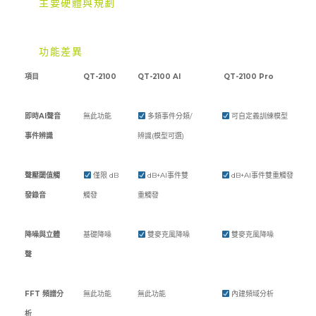
主要硬體與規劃
功能差異
項目
QT-2100
QT-2100 AI
QT-2100 Pro
即時AI聲音
無此功能
多類事件分類/
可自定義訓練模型
事件辨識
辨識(模型可選)
聲壓閾值觸
僅限 dB
dB+AI事件雙
dB+AI事件雙重觸發
發錄音
觸發
重觸發
降噪與立體
基礎降噪
雙麥克風降噪
雙麥克風降噪
聲
FFT 頻譜分
無此功能
無此功能
內建頻域分析
析