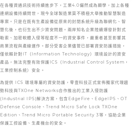
在各種資通訊技術持續進步下，工業4.0儼然成為顯學，加上各種
連網設備持續問世，現今全球製造業莫不積極大舉推動智慧製造
專案。只是在既有生產設備從原來的封閉系統升級為聯網化、智
慧化後，也衍生出不少資安問題。兩岸知名企業陸續爆發針對式
勒索、加密軟體入侵等程度不一的資安事件，嚴重者甚至影響其
商業流程與產線運作。部分受害企業儘管已部署資安防護措施，
僅依賴針對IT（Information Technology）環境設計的資安
產品，無法完整有效保護ICS（Industrial Control System，
工業控制系統）安全。
為提供 ICS 環境專屬的資安防護，零壹科技正式宣佈獨家代理趨
勢科技與TXOne Networks合作推出的工業入侵防護
(Industrial IPS)解決方案，包含EdgeFire、EdgeIPS、OT
Defense Console、Trend Micro Safe Lock TXOne
Edition、Trend Micro Portable Security 3等，協助企業
保護工控設備、生產機台的安全。