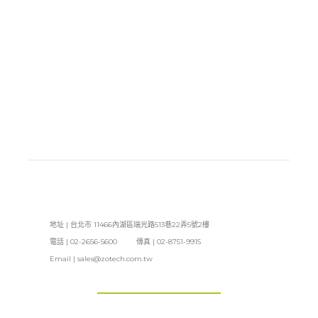
地址 | 台北市 11466內湖區瑞光路513巷22弄5號2樓
電話 | 02-2656-5600 傳真 | 02-8751-9915
Email |
sales@zotech.com.tw