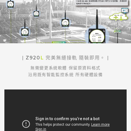
|
Z920
L
完美無縫接軌 隨裝即用。
|
無需變更系統軟體 保留原資料格式
沿用既有智能監控系統 所有硬體設備