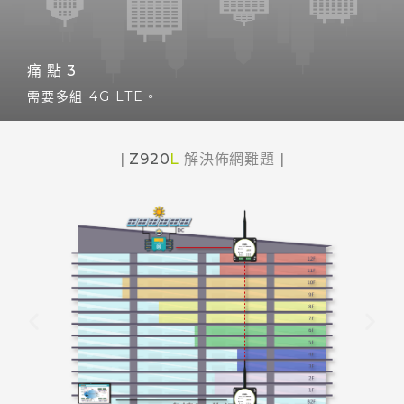
Z920L的無線網路可以多點同時連接，讓資料先行整
合再單點上傳雲端，簡易又經濟。
痛點3
需要多組 4G LTE。
|
Z920
L
解決佈網難題
|