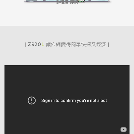
多樓層 佈網
|
Z920
L
讓佈網變得簡單快速又經濟
|