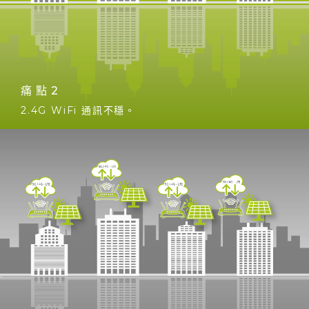
器 2.4GWiFi 信號難度高，加上2.4G信號容易遭受不
明原因干擾而不穩。使用WiFi多棟連網將會是一種災
難。Z920L的Sub-1G無線連網，解決信號不穩困
擾。
痛點2
2.4G WiFi 通訊不穩。
只需1組 4G LTE
多棟型太陽能智能源監控系統，需要收集整合各棟逆變
器效率數據，協助營運商即時掌握發電狀態資訊。
由於2.4G WiFi不適用，業者往往各棟獨自採用個別
4G LTE將資料各自上傳雲端，後台收集各棟資料後再
整合，不僅增加多點整合問題，多台4G LTE硬體加上
多張20年SIM卡年租費，佈網費用將隨棟數增加而倍
增。